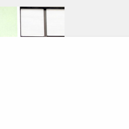
Fashion Corner
ABOUT THE STORE
→