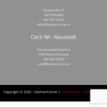
Hauptstraße 14
7423 Pinkafeld
+43 3357 43215
office@fashion-corner.at
Cecil Wr. Neustadt
Herzog Leopold-Straße 4
2700 Wiener Neustadt
+43 2622 26330
cecil@fashion-corner.at
Copyright © 2026 - FashionCorner |
Impressum |
Datenschutz